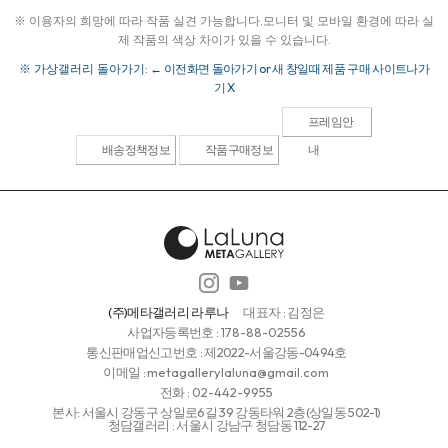
※ 이용자의 희망에 따라 작품 실견 가능합니다.
모니터 및 모바일 환경에 따라 실
제 작품의 색상 차이가 있을 수 있습니다.
※ 가상갤러리 돌아가기:
← 이전화면 돌아가기 or 새 창일때 제품 구매 사이트나가
기 X
프레임안
배송정책정보
작품구매정보
내
(주)메타갤러리 라루나
대표자 : 김정은
사업자등록번호 :
178-88-02556
통신판매업신고번호 : 제2022-서울강동-0494호
이메일 :
metagallerylaluna@gmail.com
전화 :
02-442-9955
본사: 서울시 강동구 상일로6길 39 강동타워 2층(상일동 502-1)
청담갤러리 : 서울시 강남구 청담동 112-27