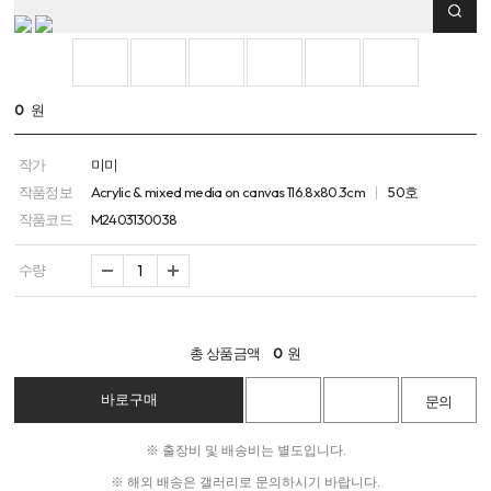
0
원
작가
미미
작품정보
Acrylic & mixed media on canvas 116.8x80.3cm
50호
작품코드
M2403130038
수량
총 상품금액
0
원
※ 출장비 및 배송비는 별도입니다.
※ 해외 배송은 갤러리로 문의하시기 바랍니다.