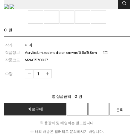
0
원
작가
미미
작품정보
Acrylic & mixed media on canvas 15.8x15.8cm
1호
작품코드
M2403130027
수량
총 상품금액
0
원
※ 출장비 및 배송비는 별도입니다.
※ 해외 배송은 갤러리로 문의하시기 바랍니다.