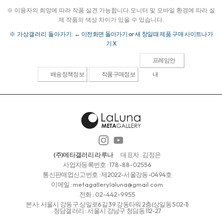
※ 이용자의 희망에 따라 작품 실견 가능합니다.
모니터 및 모바일 환경에 따라 실
제 작품의 색상 차이가 있을 수 있습니다.
※ 가상갤러리 돌아가기:
← 이전화면 돌아가기 or 새 창일때 제품 구매 사이트나가
기 X
프레임안
배송정책정보
작품구매정보
내
(주)메타갤러리 라루나
대표자 : 김정은
사업자등록번호 :
178-88-02556
통신판매업신고번호 : 제2022-서울강동-0494호
이메일 :
metagallerylaluna@gmail.com
전화 :
02-442-9955
본사: 서울시 강동구 상일로6길 39 강동타워 2층(상일동 502-1)
청담갤러리 : 서울시 강남구 청담동 112-27