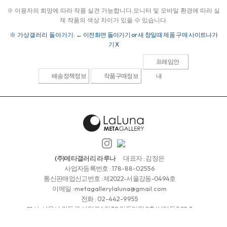
※ 이용자의 희망에 따라 작품 실견 가능합니다.
모니터 및 모바일 환경에 따라 실
제 작품의 색상 차이가 있을 수 있습니다.
※ 가상갤러리 돌아가기:
← 이전화면 돌아가기 or 새 창일때 제품 구매 사이트나가
기 X
프레임안
배송정책정보
작품구매정보
내
(주)메타갤러리 라루나
대표자 : 김정은
사업자등록번호 :
178-88-02556
통신판매업신고번호 : 제2022-서울강동-0494호
이메일 :
metagallerylaluna@gmail.com
전화 :
02-442-9955
본사: 서울시 강동구 상일로6길 39 강동타워 2층(상일동 502-1)
청담갤러리 : 서울시 강남구 청담동 112-27