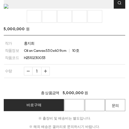
5,000,000
원
작가
홍지희
작품정보
Oil on Canvas 53.0x40.9cm
10호
작품코드
H2510230033
수량
총 상품금액
5,000,000
원
※ 출장비 및 배송비는 별도입니다.
※ 해외 배송은 갤러리로 문의하시기 바랍니다.