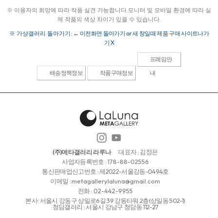
※ 이용자의 희망에 따라 작품 실견 가능합니다.
모니터 및 모바일 환경에 따라 실
제 작품의 색상 차이가 있을 수 있습니다.
※ 가상갤러리 돌아가기:
← 이전화면 돌아가기 or 새 창일때 제품 구매 사이트나가
기 X
프레임안
배송정책정보
작품구매정보
내
(주)메타갤러리 라루나
대표자 : 김정은
사업자등록번호 :
178-88-02556
통신판매업신고번호 : 제2022-서울강동-0494호
이메일 :
metagallerylaluna@gmail.com
전화 :
02-442-9955
본사: 서울시 강동구 상일로6길 39 강동타워 2층(상일동 502-1)
청담갤러리 : 서울시 강남구 청담동 112-27