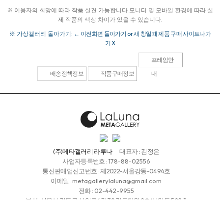
※ 이용자의 희망에 따라 작품 실견 가능합니다.
모니터 및 모바일 환경에 따라 실
제 작품의 색상 차이가 있을 수 있습니다.
※ 가상갤러리 돌아가기:
← 이전화면 돌아가기 or 새 창일때 제품 구매 사이트나가
기 X
프레임안
배송정책정보
작품구매정보
내
(주)메타갤러리 라루나
대표자 : 김정은
사업자등록번호 :
178-88-02556
통신판매업신고번호 : 제2022-서울강동-0494호
이메일 :
metagallerylaluna@gmail.com
전화 :
02-442-9955
본사: 서울시 강동구 상일로6길 39 강동타워 2층(상일동 502-1)
청담갤러리 : 서울시 강남구 청담동 112-27