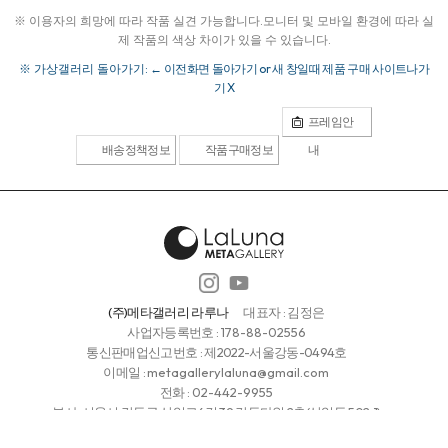
※ 이용자의 희망에 따라 작품 실견 가능합니다.
모니터 및 모바일 환경에 따라 실
제 작품의 색상 차이가 있을 수 있습니다.
※ 가상갤러리 돌아가기:
← 이전화면 돌아가기 or 새 창일때 제품 구매 사이트나가
기 X
프레임안
배송정책정보
작품구매정보
내
(주)메타갤러리 라루나
대표자 : 김정은
사업자등록번호 :
178-88-02556
통신판매업신고번호 : 제2022-서울강동-0494호
이메일 :
metagallerylaluna@gmail.com
전화 :
02-442-9955
본사: 서울시 강동구 상일로6길 39 강동타워 2층(상일동 502-1)
청담갤러리 : 서울시 강남구 청담동 112-27