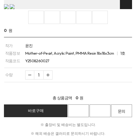
0
원
작가
윤진
작품정보
Mother-of-Pearl, Acrylic Paint, PMMA Resin 18x18x3cm
1호
작품코드
Y2508260027
수량
총 상품금액
0
원
※ 출장비 및 배송비는 별도입니다.
※ 해외 배송은 갤러리로 문의하시기 바랍니다.