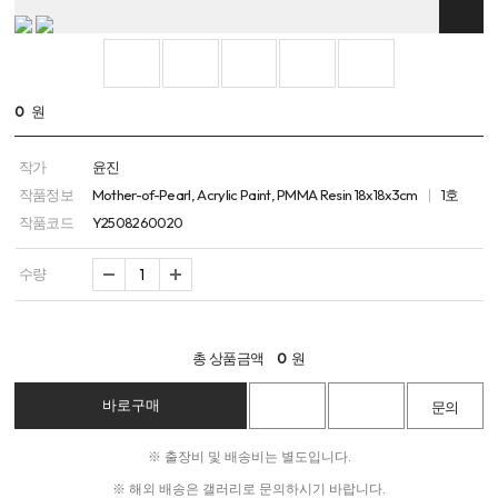
0
원
작가
윤진
작품정보
Mother-of-Pearl, Acrylic Paint, PMMA Resin 18x18x3cm
1호
작품코드
Y2508260020
수량
총 상품금액
0
원
※ 출장비 및 배송비는 별도입니다.
※ 해외 배송은 갤러리로 문의하시기 바랍니다.