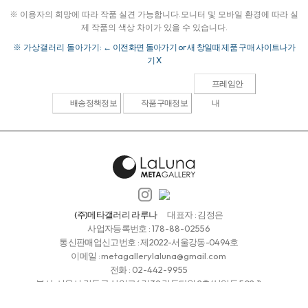
※ 이용자의 희망에 따라 작품 실견 가능합니다.
모니터 및 모바일 환경에 따라 실
제 작품의 색상 차이가 있을 수 있습니다.
※ 가상갤러리 돌아가기:
← 이전화면 돌아가기 or 새 창일때 제품 구매 사이트나가
기 X
프레임안
배송정책정보
작품구매정보
내
(주)메타갤러리 라루나
대표자 : 김정은
사업자등록번호 :
178-88-02556
통신판매업신고번호 : 제2022-서울강동-0494호
이메일 :
metagallerylaluna@gmail.com
전화 :
02-442-9955
본사: 서울시 강동구 상일로6길 39 강동타워 2층(상일동 502-1)
청담갤러리 : 서울시 강남구 청담동 112-27