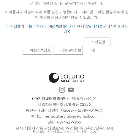
※ 해외 배송은 갤러리로 문의하시기 바랍니다.
※ 이용자의 희망에 따라 작품 실견 가능합니다.
모니터 및 모바일 환경에 따라 실
제 작품의 색상 차이가 있을 수 있습니다.
※ 가상갤러리 돌아가기:
← 이전화면 돌아가기 or 새 창일때 제품 구매 사이트나가
기 X
프레임안
배송정책정보
작품구매정보
내
(주)메타갤러리 라루나
대표자 : 김정은
사업자등록번호 :
178-88-02556
통신판매업신고번호 : 제2022-서울강동-0494호
이메일 :
metagallerylaluna@gmail.com
전화 :
02-442-9955
본사: 서울시 강동구 상일로6길 39 강동타워 2층(상일동 502-1)
청담갤러리 : 서울시 강남구 청담동 112-27