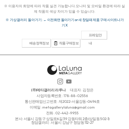
※ 이용자의 희망에 따라 작품 실견 가능합니다.
모니터 및 모바일 환경에 따라 실
제 작품의 색상 차이가 있을 수 있습니다.
※ 가상갤러리 돌아가기:
← 이전화면 돌아가기 or 새 창일때 제품 구매 사이트나가
기 X
프레임안
배송정책정보
작품구매정보
내
(주)메타갤러리 라루나
대표자 : 김정은
사업자등록번호 :
178-88-02556
통신판매업신고번호 : 제2022-서울강동-0494호
이메일 :
metagallerylaluna@gmail.com
전화 :
02-442-9955
본사: 서울시 강동구 상일로6길 39 강동타워 2층(상일동 502-1)
청담갤러리 : 서울시 강남구 청담동 112-27