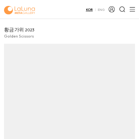
KOR
ENG
황금 가위
2023
Golden Scissors