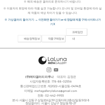
※ 해외 배송은 갤러리로 문의하시기 바랍니다.
※ 이용자의 희망에 따라 작품 실견 가능합니다.
모니터 및 모바일 환경에 따라 실
제 작품의 색상 차이가 있을 수 있습니다.
※ 가상갤러리 돌아가기:
← 이전화면 돌아가기 or 새 창일때 제품 구매 사이트나가
기 X
프레임안
배송정책정보
작품구매정보
내
(주)메타갤러리 라루나
대표자 : 김정은
사업자등록번호 :
178-88-02556
통신판매업신고번호 : 제2022-서울강동-0494호
이메일 :
metagallerylaluna@gmail.com
전화 :
02-442-9955
본사: 서울시 강동구 상일로6길 39 강동타워 2층(상일동 502-1)
청담갤러리 : 서울시 강남구 청담동 112-27