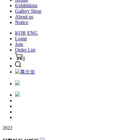
Exhibitions
Gallery Shop
About us
Notice
KOR
ENG
Login
Join
Order List
0
2022