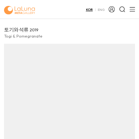
KOR
ENG
토기와 석류
2019
Togi & Pomegranate