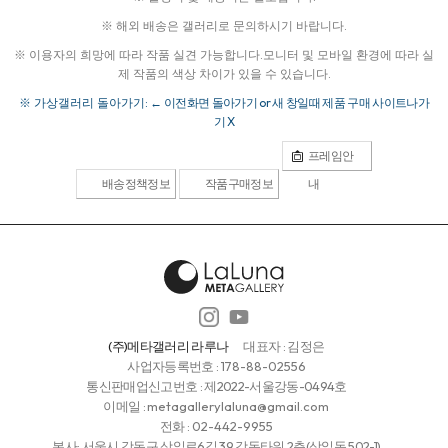
※ 해외 배송은 갤러리로 문의하시기 바랍니다.
※ 이용자의 희망에 따라 작품 실견 가능합니다.
모니터 및 모바일 환경에 따라 실
제 작품의 색상 차이가 있을 수 있습니다.
※ 가상갤러리 돌아가기:
← 이전화면 돌아가기 or 새 창일때 제품 구매 사이트나가
기 X
프레임안
배송정책정보
작품구매정보
내
(주)메타갤러리 라루나
대표자 : 김정은
사업자등록번호 :
178-88-02556
통신판매업신고번호 : 제2022-서울강동-0494호
이메일 :
metagallerylaluna@gmail.com
전화 :
02-442-9955
본사: 서울시 강동구 상일로6길 39 강동타워 2층(상일동 502-1)