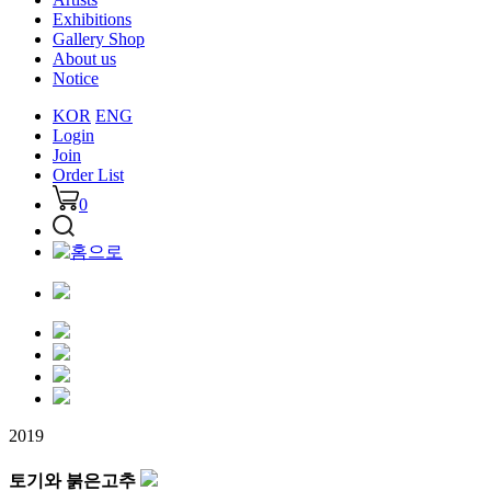
Exhibitions
Gallery Shop
About us
Notice
KOR
ENG
Login
Join
Order List
0
2019
토기와 붉은고추