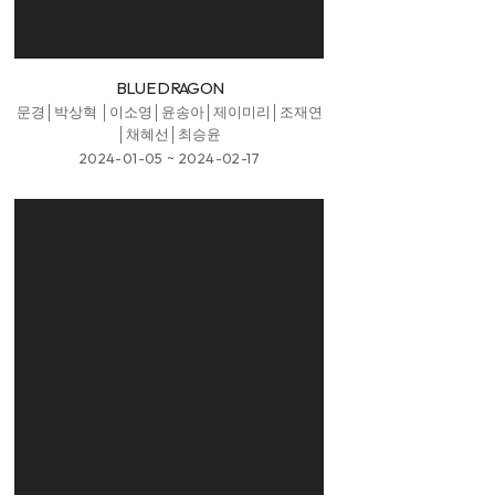
BLUE DRAGON
문경│박상혁 │이소영│윤송아│제이미리│조재연
│채혜선│최승윤
2024-01-05 ~ 2024-02-17