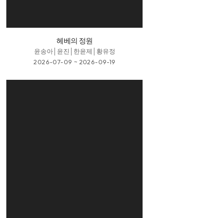
헤베의 정원
윤송아│윤진│한윤제│황유정
2026-07-09 ~ 2026-09-19